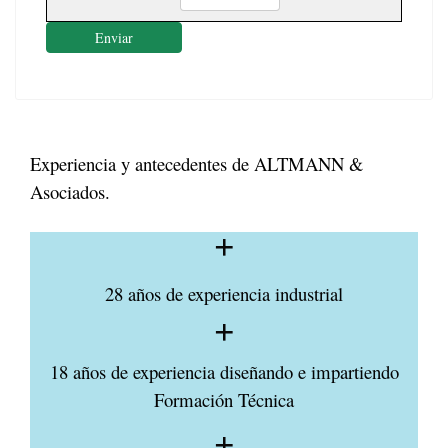
Enviar
Experiencia y antecedentes de ALTMANN &
Asociados.
fas
fa-
plus
28 años de experiencia industrial
fas
fa-
plus
18 años de experiencia diseñando e impartiendo
Formación Técnica
fas