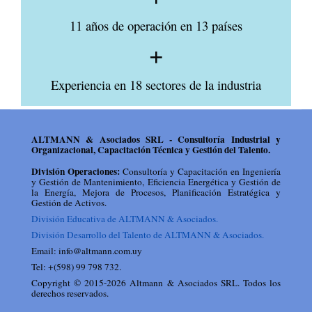
fa-
plus
11 años de operación en 13 países
fas
fa-
plus
Experiencia en 18 sectores de la industria
ALTMANN & Asociados SRL - Consultoría Industrial y
Organizacional, Capacitación Técnica y Gestión del Talento.
División Operaciones:
Consultoría y Capacitación en Ingeniería
y Gestión de Mantenimiento, Eficiencia Energética y Gestión de
la Energía, Mejora de Procesos, Planificación Estratégica y
Gestión de Activos.
División Educativa de ALTMANN & Asociados.
División Desarrollo del Talento de ALTMANN & Asociados.
Email: info@altmann.com.uy
Tel: +(598) 99 798 732.
Copyright © 2015-2026 Altmann & Asociados SRL. Todos los
derechos reservados.